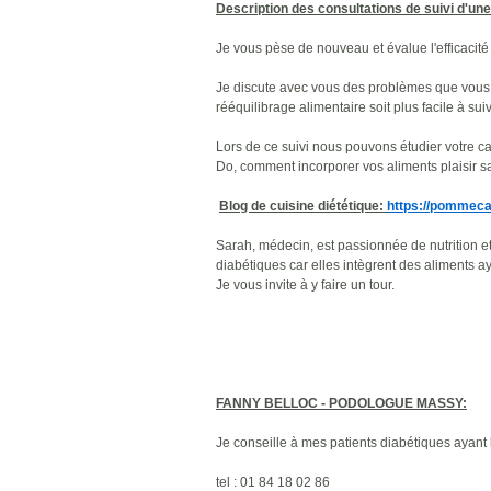
Description des consultations de suivi d'un
Je vous pèse de nouveau et évalue l'efficacit
Je discute avec vous des problèmes que vous a
rééquilibrage alimentaire soit plus facile à suiv
Lors de ce suivi nous pouvons étudier votre c
Do, comment incorporer vos aliments plaisir sa
Blog de cuisine diététique:
https://pommec
Sarah, médecin, est passionnée de nutrition et
diabétiques car elles intègrent des aliments a
Je vous invite à y faire un tour.
FANNY BELLOC - PODOLOGUE MASSY:
Je conseille à mes patients diabétiques ay
tel : 01 84 18 02 86