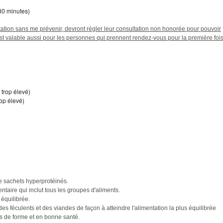
 30 minutes)
tation sans me prévenir, devront régler leur consultation non honorée pour pouvoir
t valable aussi pour les personnes qui prennent rendez-vous pour la première fois
 trop élevé)
rop élevé)
e sachets hyperprotéinés.
taire qui inclut tous les groupes d'aliments.
équilibrée.
des féculents et des viandes de façon à atteindre l'alimentation la plus équilibrée
s de forme et en bonne santé.