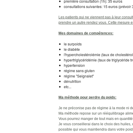
première consultation (1h): 35 euros
consultations suivantes: 15 euros (prévoir
Les patients qui ne viennent pas à leur consul
prendre un autre rendez vous. Cette mesure es
Mes domaines de compétences:
le surpoids
le diabète
l'hypercholestérolémie (taux de cholestérol
hypertriglycéridémie (taux de triglycéride t
hypertension
régime sans gluten
régime "Seignalet"
dénutrition
etc...
Ma méthode pour perdre du poids:
Je ne préconise pas de régime à la mode ni d
Ma méthode repose sur un rééquilibrage alimen
Vous pourrez manger de tout mais en quantité 
Je vous conseillerai dans le choix des huiles, 
possible qui vous maintiendra dans votre poid