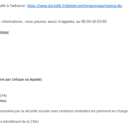
lib à l'adresse:
https://www.doctolib.fr/dieteticien/longjumeau/marina-de-
s informations, vous pouvez aussi m'appelez au 06-04-16-53-60
umeau:
nt par chèque ou liquide)
 (1h)
tes)
boursées par la sécurité sociale mais certaines mutuelles les prennent en charge.
es bénéficiant de la CMU.