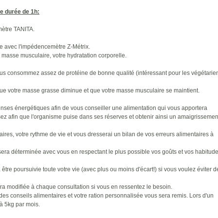
ne durée de 1h:
mètre TANITA.
le avec l'impédencemètre Z-Métrix.
e masse musculaire, votre hydratation corporelle.
ous consommez assez de protéine de bonne qualité (intéressant pour les végétarie
i que votre masse grasse diminue et que votre masse musculaire se maintient.
nses énergétiques afin de vous conseiller une alimentation qui vous apportera
z afin que l'organisme puise dans ses réserves et obtenir ainsi un amaigrissemen
aires, votre rythme de vie et vous dresserai un bilan de vos erreurs alimentaires à
 sera déterminée avec vous en respectant le plus possible vos goûts et vos habitude
être poursuivie toute votre vie (avec plus ou moins d'écart!) si vous voulez éviter d
sera modifiée à chaque consultation si vous en ressentez le besoin.
es conseils alimentaires et votre ration personnalisée vous sera remis. Lors d'un
 à 5kg par mois.