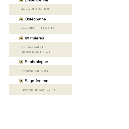
Diététicienne
Marina DE CANDIDO
Ostéopathe
Flora MICHEL BERAUD
Infirmières
Dorothée PAULUS
Laëticia MONTECOT
Sophrologue
Christine BUGARIN
Sage-femme
Florence DE RAUCOURT